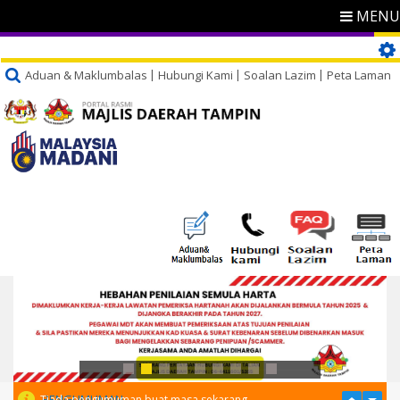
MENU
Aduan & Maklumbalas
Hubungi Kami
Soalan Lazim
Peta Laman
PENGUMUMAN
Tiada pengumuman buat masa sekarang