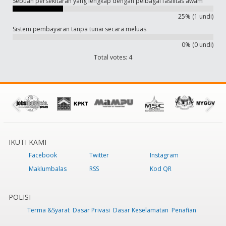
Sebuah persekitaran yang lengkap dengan pelbagai fasilitas awam
25% (1 undi)
Sistem pembayaran tanpa tunai secara meluas
0% (0 undi)
Total votes: 4
IKUTI KAMI
Facebook
Twitter
Instagram
Maklumbalas
RSS
Kod QR
POLISI
Terma &Syarat
Dasar Privasi
Dasar Keselamatan
Penafian