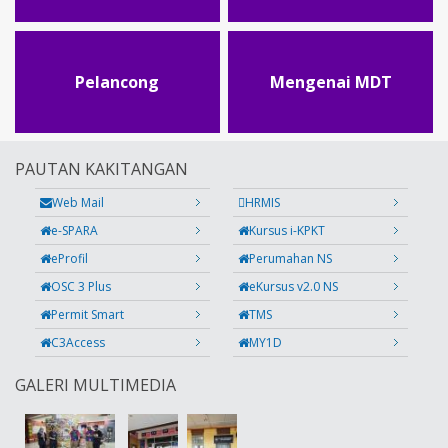
Pelancong
Mengenai MDT
PAUTAN KAKITANGAN
Web Mail
HRMIS
e-SPARA
Kursus i-KPKT
eProfil
Perumahan NS
OSC 3 Plus
eKursus v2.0 NS
Permit Smart
TMS
C3Access
MY1D
GALERI MULTIMEDIA