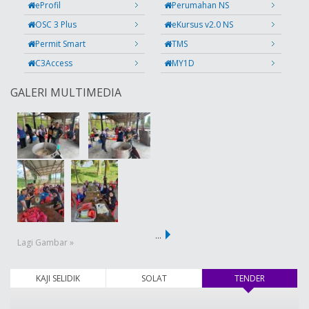
eProfil
Perumahan NS
OSC 3 Plus
eKursus v2.0 NS
Permit Smart
TMS
C3Access
MY1D
GALERI MULTIMEDIA
…
Lagi Gambar »
KAJI SELIDIK
SOLAT
TENDER
(tab aktif)