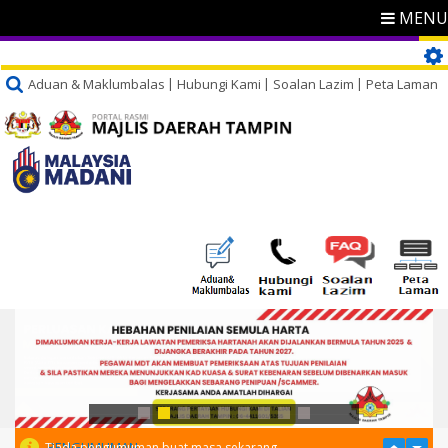
MENU
Aduan & Maklumbalas
Hubungi Kami
Soalan Lazim
Peta Laman
PENGUMUMAN
Tiada pengumuman buat masa sekarang