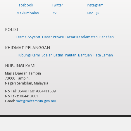
Facebook
Twitter
Instagram
Maklumbalas
RSS
Kod QR
POLISI
Terma &Syarat
Dasar Privasi
Dasar Keselamatan
Penafian
KHIDMAT PELANGGAN
Hubungi Kami
Soalan Lazim
Pautan
Bantuan
Peta Laman
HUBUNGI KAMI
Majlis Daerah Tampin
73000 Tampin,
Negeri Sembilan, Malaysia
No Tel: 064411601/064411609
No Faks: 064413001
E-mel:
mdt@mdtampin.gov.my
Tarikh Kemaskini:
Selasa, 9 Jun 2026 - 12:05pm
Jumlah Pelawat Keseluruhan:
884,295
Hakcipta Terpelihara 2023 © Majlis Daerah Tampin