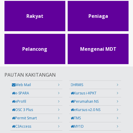
Rakyat
Peniaga
Pelancong
Mengenai MDT
PAUTAN KAKITANGAN
Web Mail
HRMIS
e-SPARA
Kursus i-KPKT
eProfil
Perumahan NS
OSC 3 Plus
eKursus v2.0 NS
Permit Smart
TMS
C3Access
MY1D