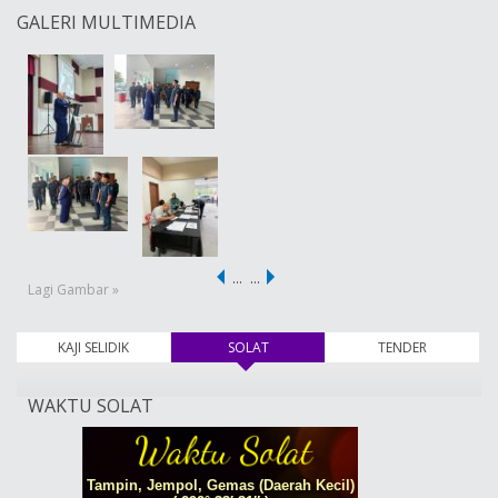
GALERI MULTIMEDIA
…
…
Lagi Gambar »
KAJI SELIDIK
SOLAT
(tab aktif)
TENDER
WAKTU SOLAT