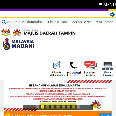
MENU
Aduan & Maklumbalas
Hubungi Kami
Soalan Lazim
Peta Laman
PENGUMUMAN
Tiada pengumuman buat masa sekarang