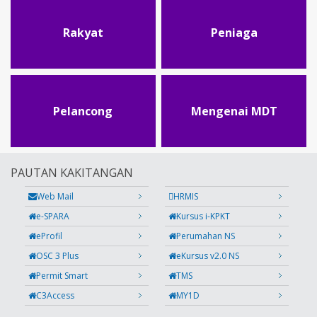
Rakyat
Peniaga
Pelancong
Mengenai MDT
PAUTAN KAKITANGAN
Web Mail
HRMIS
e-SPARA
Kursus i-KPKT
eProfil
Perumahan NS
OSC 3 Plus
eKursus v2.0 NS
Permit Smart
TMS
C3Access
MY1D