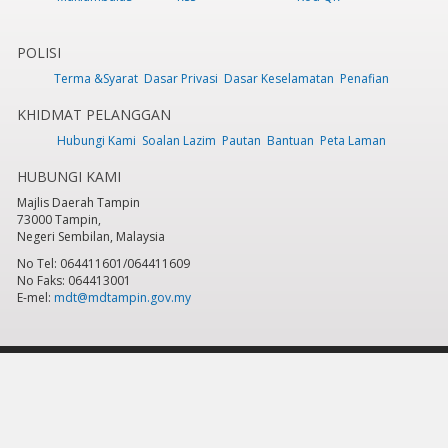
POLISI
Terma &Syarat
Dasar Privasi
Dasar Keselamatan
Penafian
KHIDMAT PELANGGAN
Hubungi Kami
Soalan Lazim
Pautan
Bantuan
Peta Laman
HUBUNGI KAMI
Majlis Daerah Tampin
73000 Tampin,
Negeri Sembilan, Malaysia
No Tel: 064411601/064411609
No Faks: 064413001
E-mel:
mdt@mdtampin.gov.my
Tarikh Kemaskini:
Selasa, 9 Jun 2026 - 12:05pm
Jumlah Pelawat Keseluruhan:
884,293
Hakcipta Terpelihara 2023 © Majlis Daerah Tampin
Sesuai dipapar menggunakan IE versi 9 & ke atas, Mozilla Firefox versi 6.0 ke
atas dan Google Chrome 13.0 ke atas dengan resolusi 1024 x 768