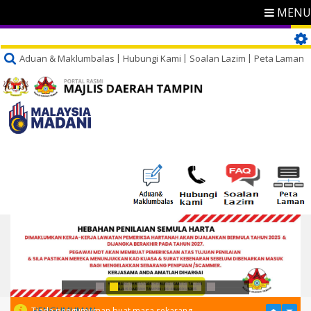
MENU
Aduan & Maklumbalas
Hubungi Kami
Soalan Lazim
Peta Laman
PENGUMUMAN
Tiada pengumuman buat masa sekarang