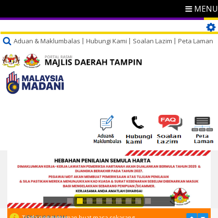
MENU
Aduan & Maklumbalas
Hubungi Kami
Soalan Lazim
Peta Laman
PENGUMUMAN
Tiada pengumuman buat masa sekarang