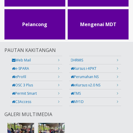
Pelancong
Mengenai MDT
PAUTAN KAKITANGAN
Web Mail
HRMIS
e-SPARA
Kursus i-KPKT
eProfil
Perumahan NS
OSC 3 Plus
eKursus v2.0 NS
Permit Smart
TMS
C3Access
MY1D
GALERI MULTIMEDIA