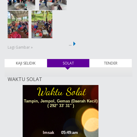
…
Lagi Gambar »
KAJI SELIDIK
SOLAT
(tab aktif)
TENDER
WAKTU SOLAT