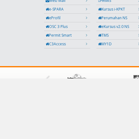
Web Mail
HRMIS
e-SPARA
Kursus i-KPKT
eProfil
Perumahan NS
OSC 3 Plus
eKursus v2.0 NS
Permit Smart
TMS
C3Access
MY1D
IKUTI KAMI
Facebook
Twitter
Instagram
Maklumbalas
RSS
Kod QR