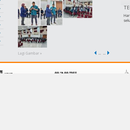
TE
Har
sek
Lagi Gambar »
…
…
POLISI
KHIDMAT PELANGGAN
Terma &Syarat
Hubungi Kami
Dasar Privasi
Soalan Lazim
Dasar Keselamatan
Pautan
Penafian
Bantuan
Peta Laman