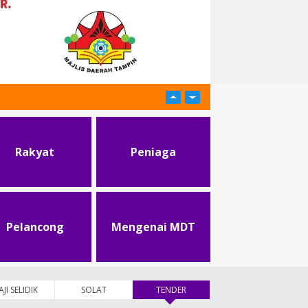
Rakyat
Peniaga
Pelancong
Mengenai MDT
AJI SELIDIK
SOLAT
TENDER
(tab aktif)