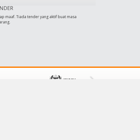
NDER
ap maaf. Tiada tender yang aktif buat masa
arang.
HUBUNGI KAMI
Majlis Daerah Tampin
73000 Tampin,
Negeri Sembilan, Malaysia
No Tel: 064411601/064411609
No Faks: 064413001
E-mel:
mdt@mdtampin.gov.my