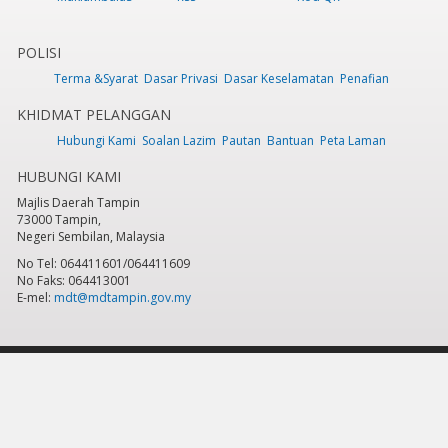
POLISI
Terma &Syarat
Dasar Privasi
Dasar Keselamatan
Penafian
KHIDMAT PELANGGAN
Hubungi Kami
Soalan Lazim
Pautan
Bantuan
Peta Laman
HUBUNGI KAMI
Majlis Daerah Tampin
73000 Tampin,
Negeri Sembilan, Malaysia
No Tel: 064411601/064411609
No Faks: 064413001
E-mel:
mdt@mdtampin.gov.my
Tarikh Kemaskini:
Selasa, 9 Jun 2026 - 12:05pm
Jumlah Pelawat Keseluruhan:
884,401
Hakcipta Terpelihara 2023 © Majlis Daerah Tampin
Sesuai dipapar menggunakan IE versi 9 & ke atas, Mozilla Firefox versi 6.0 ke
atas dan Google Chrome 13.0 ke atas dengan resolusi 1024 x 768