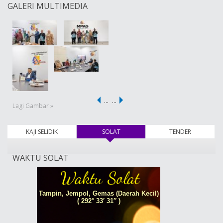
GALERI MULTIMEDIA
…
…
Lagi Gambar »
KAJI SELIDIK
SOLAT
(tab aktif)
TENDER
WAKTU SOLAT