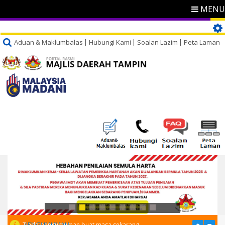
MENU
Aduan & Maklumbalas
Hubungi Kami
Soalan Lazim
Peta Laman
PENGUMUMAN
Tiada pengumuman buat masa sekarang