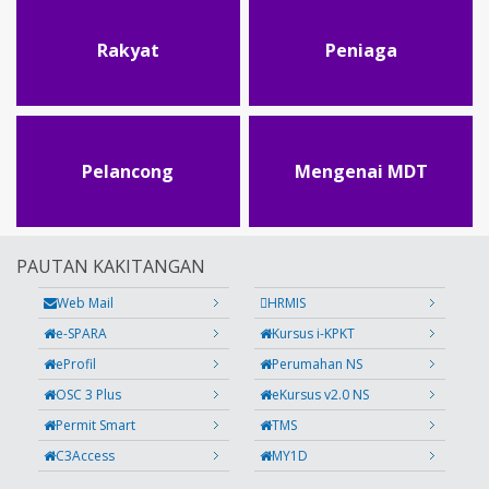
Rakyat
Peniaga
Pelancong
Mengenai MDT
PAUTAN KAKITANGAN
Web Mail
HRMIS
e-SPARA
Kursus i-KPKT
eProfil
Perumahan NS
OSC 3 Plus
eKursus v2.0 NS
Permit Smart
TMS
C3Access
MY1D