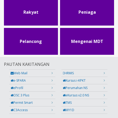
Rakyat
Peniaga
Pelancong
Mengenai MDT
PAUTAN KAKITANGAN
Web Mail
HRMIS
e-SPARA
Kursus i-KPKT
eProfil
Perumahan NS
OSC 3 Plus
eKursus v2.0 NS
Permit Smart
TMS
C3Access
MY1D