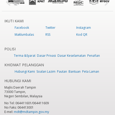
IKUTI KAMI
Facebook
Twitter
Instagram
Maklumbalas
RSS
Kod QR
POLISI
Terma &Syarat
Dasar Privasi
Dasar Keselamatan
Penafian
KHIDMAT PELANGGAN
Hubungi Kami
Soalan Lazim
Pautan
Bantuan
Peta Laman
HUBUNGI KAMI
Majlis Daerah Tampin
73000 Tampin,
Negeri Sembilan, Malaysia
No Tel: 064411601/064411609
No Faks: 064413001
E-mel:
mdt@mdtampin.gov.my