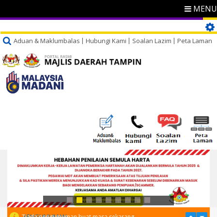
MENU
Aduan & Maklumbalas
Hubungi Kami
Soalan Lazim
Peta Laman
PENGUMUMAN
Tiada pengumuman buat masa sekarang