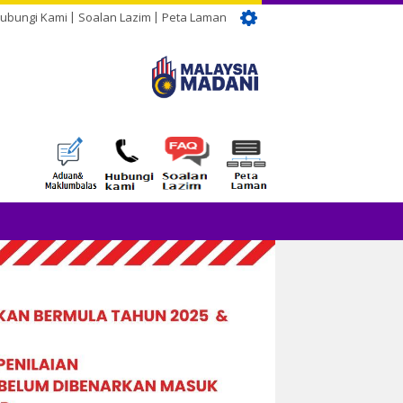
ubungi Kami
Soalan Lazim
Peta Laman