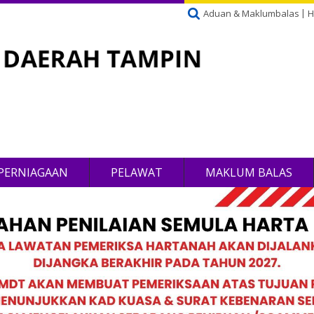
Aduan & Maklumbalas
H
PERNIAGAAN
PELAWAT
MAKLUM BALAS