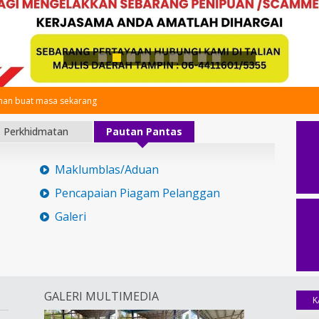
an buat masa sekarang
Perkhidmatan
Pautan Pantas
Maklumblas/Aduan
Pencapaian Piagam Pelanggan
Galeri
GALERI MULTIMEDIA
K