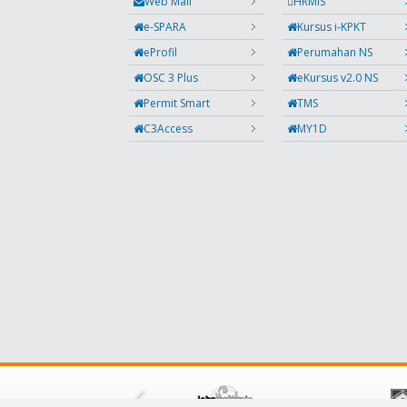
Web Mail
HRMIS
e-SPARA
Kursus i-KPKT
eProfil
Perumahan NS
OSC 3 Plus
eKursus v2.0 NS
Permit Smart
TMS
C3Access
MY1D