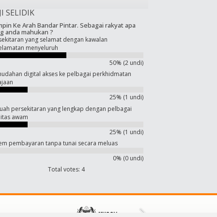
JI SELIDIK
pin Ke Arah Bandar Pintar. Sebagai rakyat apa
g anda mahukan ?
sekitaran yang selamat dengan kawalan
elamatan menyeluruh
50% (2 undi)
udahan digital akses ke pelbagai perkhidmatan
ajaan
25% (1 undi)
uah persekitaran yang lengkap dengan pelbagai
ilitas awam
25% (1 undi)
tem pembayaran tanpa tunai secara meluas
0% (0 undi)
Total votes: 4