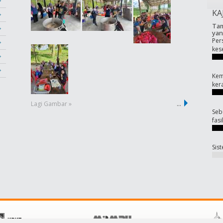
KA
Tam
yan
Per
kes
Kem
ker
Lagi Gambar »
…
Seb
fas
Sis