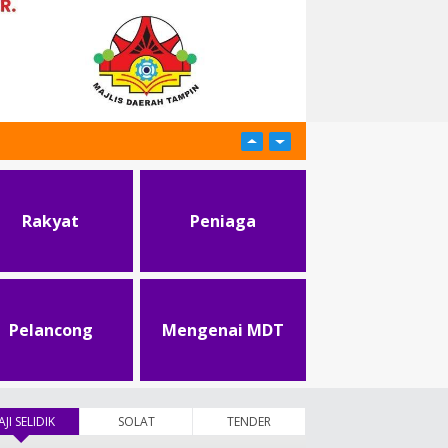
Rakyat
Peniaga
Pelancong
Mengenai MDT
AJI SELIDIK
(tab aktif)
SOLAT
TENDER