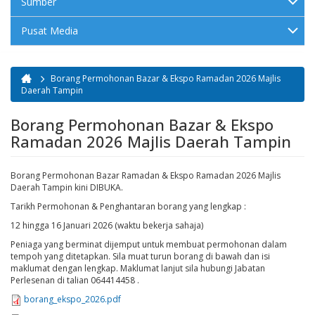
Sumber
Pusat Media
Borang Permohonan Bazar & Ekspo Ramadan 2026 Majlis
Anda di sini
Daerah Tampin
Borang Permohonan Bazar & Ekspo
Ramadan 2026 Majlis Daerah Tampin
Borang Permohonan Bazar Ramadan & Ekspo Ramadan 2026 Majlis
Daerah Tampin kini DIBUKA.
Tarikh Permohonan & Penghantaran borang yang lengkap :
12 hingga 16 Januari 2026 (waktu bekerja sahaja)
Peniaga yang berminat dijemput untuk membuat permohonan dalam
tempoh yang ditetapkan. Sila muat turun borang di bawah dan isi
maklumat dengan lengkap. Maklumat lanjut sila hubungi Jabatan
Perlesenan di talian 064414458 .
borang_ekspo_2026.pdf