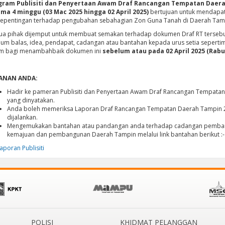
gram Publisiti dan Penyertaan Awam Draf Rancangan Tempatan Daera
ma 4 minggu (03 Mac 2025 hingga 02 April 2025)
bertujuan untuk mendapa
epentingan terhadap pengubahan sebahagian Zon Guna Tanah di Daerah Tam
a pihak dijemput untuk membuat semakan terhadap dokumen Draf RT tersebu
um balas, idea, pendapat, cadangan atau bantahan kepada urus setia sepert
m bagi menambahbaik dokumen ini
sebelum atau pada 02 April 2025 (Rabu
ANAN ANDA:
Hadir ke pameran Publisiti dan Penyertaan Awam Draf Rancangan Tempatan
yang dinyatakan.
Anda boleh memeriksa Laporan Draf Rancangan Tempatan Daerah Tampin 20
dijalankan.
Mengemukakan bantahan atau pandangan anda terhadap cadangan pemban
kemajuan dan pembangunan Daerah Tampin melalui link bantahan berikut :-
aporan Publisiti
POLISI
KHIDMAT PELANGGAN