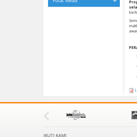
Pusat Media
Pro
sela
berk
Semu
makl
awa
PER
L
IKUTI KAMI