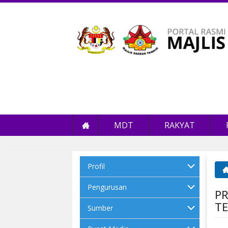
MDT
RAKYAT
Profil
An
Pengurusan
P
TE
Sumber