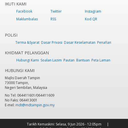
IKUTI KAMI
Facebook
Twitter
Instagram
Maklumbalas
RSS
Kod QR
POLISI
Terma &Syarat
Dasar Privasi
Dasar Keselamatan
Penafian
KHIDMAT PELANGGAN
Hubungi Kami
Soalan Lazim
Pautan
Bantuan
Peta Laman
HUBUNGI KAMI
Majlis Daerah Tampin
73000 Tampin,
Negeri Sembilan, Malaysia
No Tel: 064411601/064411609
No Faks: 064413001
E-mel:
mdt@mdtampin.gov.my
Tarikh Kemaskini:
Selasa, 9 Jun 2026 - 12:05pm