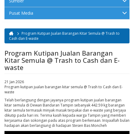
Sumber
Pusat Media
Program Kutipan Jualan Barangan Kitar Semula @ Trash to
Anda di sini
Cash dan E-waste
Program Kutipan Jualan Barangan
Kitar Semula @ Trash to Cash dan E-
waste
21 Jan 2026
Program kutipan jualan barangan kitar semula @ Trash to Cash dan E-
waste
Telah berlangsung dengan jayanya program kutipan jualan barangan
kitar semula di Dewan Bandaran Tampin sebanyak 442.59 kg barangan
kitar semula termasuk minyak masak terpakai dan e-waste yang berjaya
dikutip pada hari ini. Terima kasih kepada warga Tampin yang memberi
kerjasama dan sokongan padu atas program berkenaan. Insyaallah bulan
hadapan akan berlangsung di hadapan Stesen Bas Moncheh