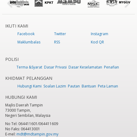
IKUTI KAMI
Facebook
Twitter
Instagram
Maklumbalas
RSS
Kod QR
POLISI
Terma &Syarat
Dasar Privasi
Dasar Keselamatan
Penafian
KHIDMAT PELANGGAN
Hubungi Kami
Soalan Lazim
Pautan
Bantuan
Peta Laman
HUBUNGI KAMI
Majlis Daerah Tampin
73000 Tampin,
Negeri Sembilan, Malaysia
No Tel: 064411601/064411609
No Faks: 064413001
E-mel:
mdt@mdtampin.gov.my