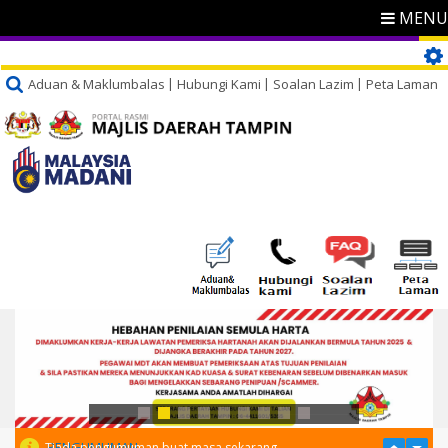
MENU
Aduan & Maklumbalas
Hubungi Kami
Soalan Lazim
Peta Laman
PENGUMUMAN
Tiada pengumuman buat masa sekarang