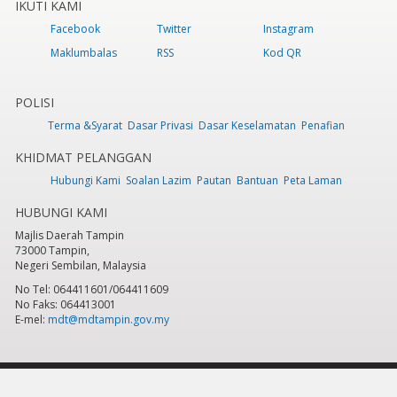
IKUTI KAMI
Facebook
Twitter
Instagram
Maklumbalas
RSS
Kod QR
POLISI
Terma &Syarat
Dasar Privasi
Dasar Keselamatan
Penafian
KHIDMAT PELANGGAN
Hubungi Kami
Soalan Lazim
Pautan
Bantuan
Peta Laman
HUBUNGI KAMI
Majlis Daerah Tampin
73000 Tampin,
Negeri Sembilan, Malaysia
No Tel: 064411601/064411609
No Faks: 064413001
E-mel:
mdt@mdtampin.gov.my
Tarikh Kemaskini:
Selasa, 9 Jun 2026 - 12:05pm
Jumlah Pelawat Keseluruhan:
884,245