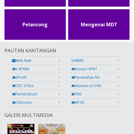
Pelancong
Mengenai MDT
PAUTAN KAKITANGAN
Web Mail
HRMIS
e-SPARA
Kursus i-KPKT
eProfil
Perumahan NS
OSC 3 Plus
eKursus v2.0 NS
Permit Smart
TMS
C3Access
MY1D
GALERI MULTIMEDIA