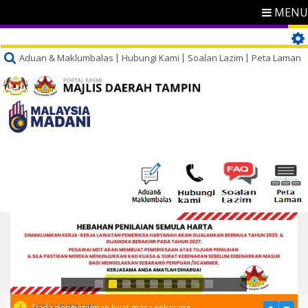
MENU
Aduan & Maklumbalas
Hubungi Kami
Soalan Lazim
Peta Laman
PENGUMUMAN
Tiada pengumuman buat masa sekarang