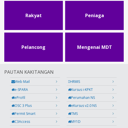
Rakyat
Peniaga
Pelancong
Mengenai MDT
PAUTAN KAKITANGAN
Web Mail
HRMIS
e-SPARA
Kursus i-KPKT
eProfil
Perumahan NS
OSC 3 Plus
eKursus v2.0 NS
Permit Smart
TMS
C3Access
MY1D