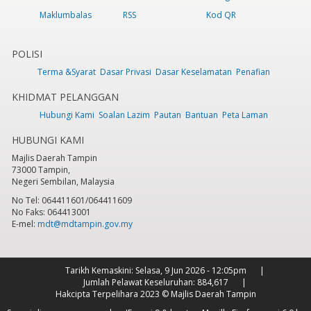
Maklumbalas
RSS
Kod QR
POLISI
Terma &Syarat
Dasar Privasi
Dasar Keselamatan
Penafian
KHIDMAT PELANGGAN
Hubungi Kami
Soalan Lazim
Pautan
Bantuan
Peta Laman
HUBUNGI KAMI
Majlis Daerah Tampin
73000 Tampin,
Negeri Sembilan, Malaysia
No Tel: 064411601/064411609
No Faks: 064413001
E-mel:
mdt@mdtampin.gov.my
Tarikh Kemaskini:
Selasa, 9 Jun 2026 - 12:05pm
Jumlah Pelawat Keseluruhan:
884,617
Hakcipta Terpelihara 2023 © Majlis Daerah Tampin