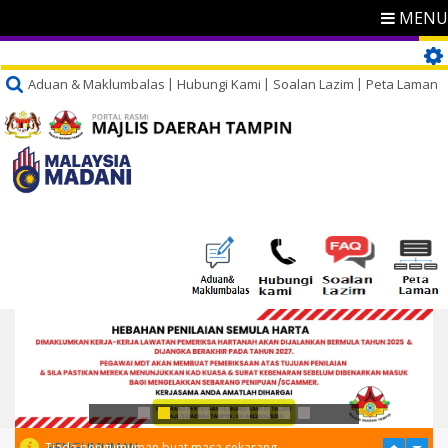
MENU
Aduan & Maklumbalas
Hubungi Kami
Soalan Lazim
Peta Laman
PENGUMUMAN
Tiada pengumuman buat masa sekarang