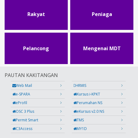
Rakyat
Peniaga
Pelancong
Mengenai MDT
PAUTAN KAKITANGAN
Web Mail
HRMIS
e-SPARA
Kursus i-KPKT
eProfil
Perumahan NS
OSC 3 Plus
eKursus v2.0 NS
Permit Smart
TMS
C3Access
MY1D