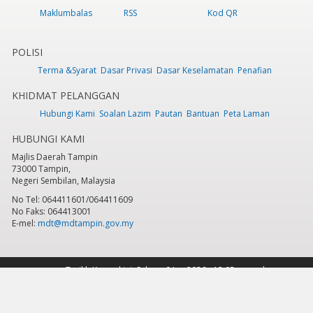
Maklumbalas
RSS
Kod QR
POLISI
Terma &Syarat
Dasar Privasi
Dasar Keselamatan
Penafian
KHIDMAT PELANGGAN
Hubungi Kami
Soalan Lazim
Pautan
Bantuan
Peta Laman
HUBUNGI KAMI
Majlis Daerah Tampin
73000 Tampin,
Negeri Sembilan, Malaysia
No Tel: 064411601/064411609
No Faks: 064413001
E-mel:
mdt@mdtampin.gov.my
Tarikh Kemaskini:
Selasa, 9 Jun 2026 - 12:05pm
Jumlah Pelawat Keseluruhan:
884,173
Hakcipta Terpelihara 2023 © Majlis Daerah Tampin
Sesuai dipapar menggunakan IE versi 9 & ke atas, Mozilla Firefox versi 6.0 ke