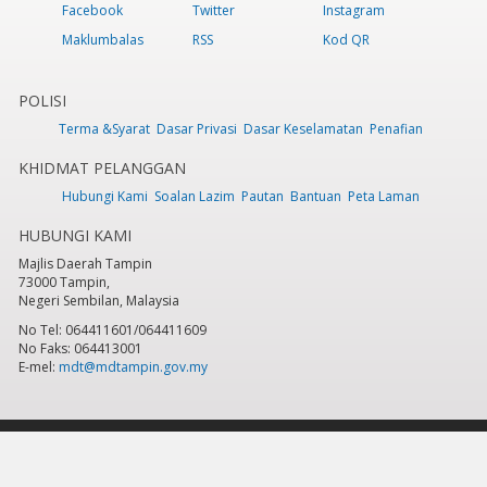
Facebook
Twitter
Instagram
Maklumbalas
RSS
Kod QR
POLISI
Terma &Syarat
Dasar Privasi
Dasar Keselamatan
Penafian
KHIDMAT PELANGGAN
Hubungi Kami
Soalan Lazim
Pautan
Bantuan
Peta Laman
HUBUNGI KAMI
Majlis Daerah Tampin
73000 Tampin,
Negeri Sembilan, Malaysia
No Tel: 064411601/064411609
No Faks: 064413001
E-mel:
mdt@mdtampin.gov.my
Tarikh Kemaskini:
Selasa, 9 Jun 2026 - 12:05pm
Jumlah Pelawat Keseluruhan:
884,176
Hakcipta Terpelihara 2023 © Majlis Daerah Tampin