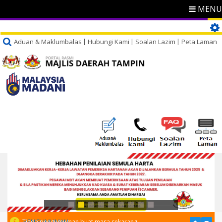
MENU
Aduan & Maklumbalas
Hubungi Kami
Soalan Lazim
Peta Laman
PENGUMUMAN
Tiada pengumuman buat masa sekarang