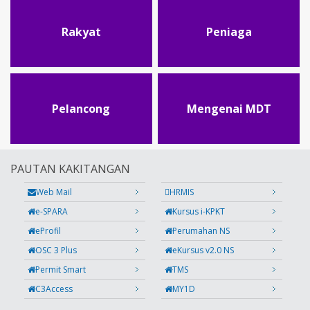
Rakyat
Peniaga
Pelancong
Mengenai MDT
PAUTAN KAKITANGAN
Web Mail
HRMIS
e-SPARA
Kursus i-KPKT
eProfil
Perumahan NS
OSC 3 Plus
eKursus v2.0 NS
Permit Smart
TMS
C3Access
MY1D