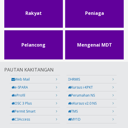
Rakyat
Peniaga
Pelancong
Mengenai MDT
PAUTAN KAKITANGAN
Web Mail
HRMIS
e-SPARA
Kursus i-KPKT
eProfil
Perumahan NS
OSC 3 Plus
eKursus v2.0 NS
Permit Smart
TMS
C3Access
MY1D