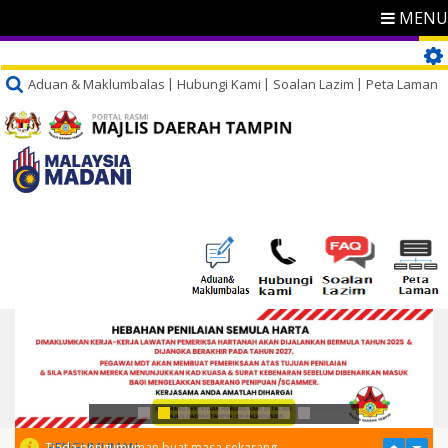
MENU
Aduan & Maklumbalas
Hubungi Kami
Soalan Lazim
Peta Laman
PENGUMUMAN
Tiada pengumuman buat masa sekarang