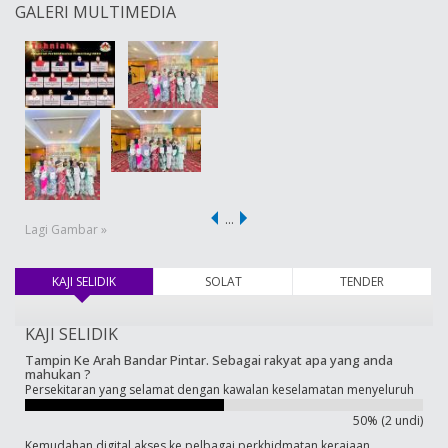
GALERI MULTIMEDIA
…
Lagi Gambar »
KAJI SELIDIK
(tab aktif)
SOLAT
TENDER
KAJI SELIDIK
Tampin Ke Arah Bandar Pintar. Sebagai rakyat apa yang anda
mahukan ?
Persekitaran yang selamat dengan kawalan keselamatan menyeluruh
50% (2 undi)
Kemudahan digital akses ke pelbagai perkhidmatan kerajaan