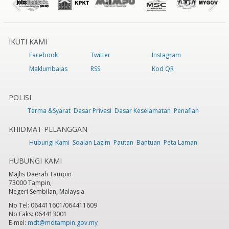
IKUTI KAMI
Facebook
Twitter
Instagram
Maklumbalas
RSS
Kod QR
POLISI
Terma &Syarat
Dasar Privasi
Dasar Keselamatan
Penafian
KHIDMAT PELANGGAN
Hubungi Kami
Soalan Lazim
Pautan
Bantuan
Peta Laman
HUBUNGI KAMI
Majlis Daerah Tampin
73000 Tampin,
Negeri Sembilan, Malaysia
No Tel: 064411601/064411609
No Faks: 064413001
E-mel:
mdt@mdtampin.gov.my