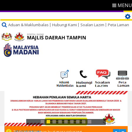
MENU
Aduan & Maklumbalas
Hubungi Kami
Soalan Lazim
Peta Laman
PENGUMUMAN
Tiada pengumuman buat masa sekarang