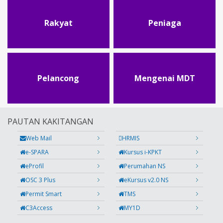
Rakyat
Peniaga
Pelancong
Mengenai MDT
PAUTAN KAKITANGAN
Web Mail
HRMIS
e-SPARA
Kursus i-KPKT
eProfil
Perumahan NS
OSC 3 Plus
eKursus v2.0 NS
Permit Smart
TMS
C3Access
MY1D