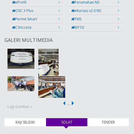
eProfil
Perumahan NS
OSC 3 Plus
eKursus v2.0 NS
Permit Smart
TMS
C3Access
MY1D
GALERI MULTIMEDIA
…
Lagi Gambar »
KAJI SELIDIK
SOLAT
(tab aktif)
TENDER