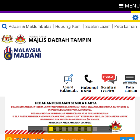
MENU
Aduan & Maklumbalas
Hubungi Kami
Soalan Lazim
Peta Laman
PENGUMUMAN
Tiada pengumuman buat masa sekarang