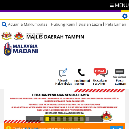
MENU
Aduan & Maklumbalas
Hubungi Kami
Soalan Lazim
Peta Laman
PENGUMUMAN
Tiada pengumuman buat masa sekarang