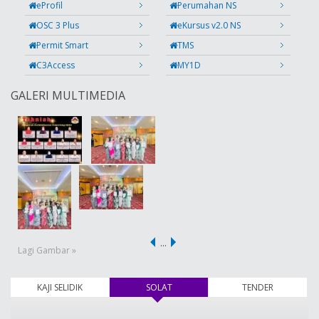
eProfil
Perumahan NS
OSC 3 Plus
eKursus v2.0 NS
Permit Smart
TMS
C3Access
MY1D
GALERI MULTIMEDIA
…
Lagi Gambar »
KAJI SELIDIK
SOLAT
(tab aktif)
TENDER