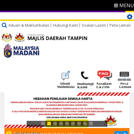
MENU
Aduan & Maklumbalas
Hubungi Kami
Soalan Lazim
Peta Laman
PENGUMUMAN
Tiada pengumuman buat masa sekarang