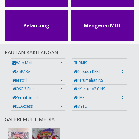
Pelancong
Mengenai MDT
PAUTAN KAKITANGAN
Web Mail
HRMIS
e-SPARA
Kursus i-KPKT
eProfil
Perumahan NS
OSC 3 Plus
eKursus v2.0 NS
Permit Smart
TMS
C3Access
MY1D
GALERI MULTIMEDIA