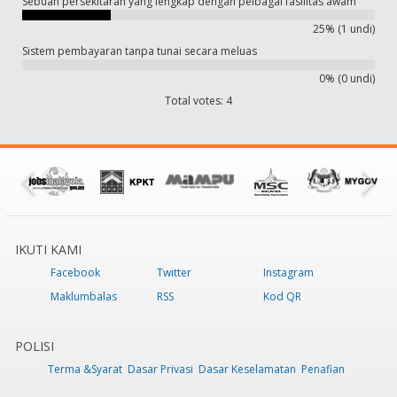
Sebuah persekitaran yang lengkap dengan pelbagai fasilitas awam
25% (1 undi)
Sistem pembayaran tanpa tunai secara meluas
0% (0 undi)
Total votes: 4
IKUTI KAMI
Facebook
Twitter
Instagram
Maklumbalas
RSS
Kod QR
POLISI
Terma &Syarat
Dasar Privasi
Dasar Keselamatan
Penafian