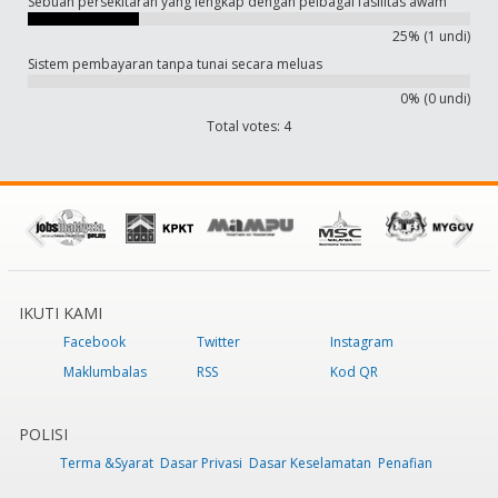
Sebuah persekitaran yang lengkap dengan pelbagai fasilitas awam
25% (1 undi)
Sistem pembayaran tanpa tunai secara meluas
0% (0 undi)
Total votes: 4
IKUTI KAMI
Facebook
Twitter
Instagram
Maklumbalas
RSS
Kod QR
POLISI
Terma &Syarat
Dasar Privasi
Dasar Keselamatan
Penafian