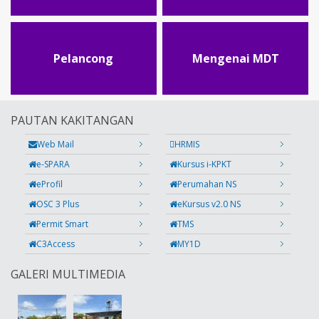
Pelancong
Mengenai MDT
PAUTAN KAKITANGAN
Web Mail
HRMIS
e-SPARA
Kursus i-KPKT
eProfil
Perumahan NS
OSC 3 Plus
eKursus v2.0 NS
Permit Smart
TMS
C3Access
MY1D
GALERI MULTIMEDIA