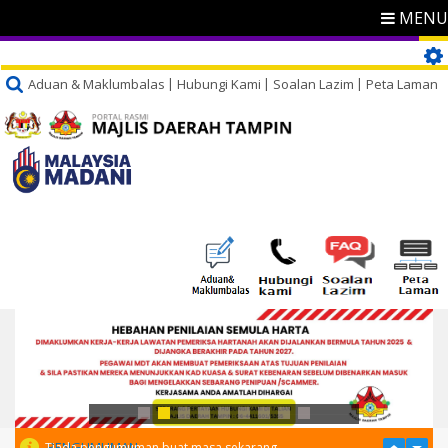
MENU
Aduan & Maklumbalas
Hubungi Kami
Soalan Lazim
Peta Laman
PENGUMUMAN
Tiada pengumuman buat masa sekarang