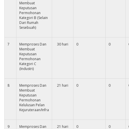
Membuat
Keputusan
Permohonan
Kategori B (Selain
Dari Rumah
Sesebuah)
7
Memproses Dan
30 hari
0
0
Membuat
Keputusan
Permohonan
Kategori C
(Industri)
8
Memproses Dan
21 hari
0
0
Membuat
Keputusan
Permohonan
Kelulusan Pelan
Kejuruteraan/Infra
9
Memproses Dan
21 hari
0
0