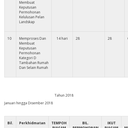
Membuat
Keputusan
Permohonan
Kelulusan Pelan
Landskap
10
Memproses Dan
14 hari
28
28
Membuat
Keputusan
Permohonan
Kategori D
Tambahan Rumah
Dan Selain Rumah
Tahun 2018
Januari hingga Disember 2018
Bil.
Perkhidmatan
TEMPOH
BIL.
IKUT
PIAGAM
PERMOHONAN
PIAGAM
M