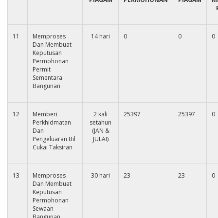
11
Memproses
14 hari
0
0
0
Dan Membuat
Keputusan
Permohonan
Permit
Sementara
Bangunan
12
Memberi
2 kali
25397
25397
0
Perkhidmatan
setahun
Dan
(JAN &
Pengeluaran Bil
JULAI)
Cukai Taksiran
13
Memproses
30 hari
23
23
0
Dan Membuat
Keputusan
Permohonan
Sewaan
Bangunan