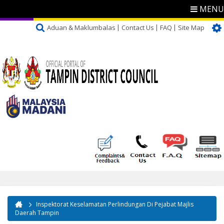
MENU
Aduan & Maklumbalas
Contact Us
FAQ
Site Map
Inspektorat Keselamatan Perlindungan Di Pejabat Majlis
You are here
Daerah Tampin