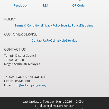
Feedback
RSS
QR Code
POLICY
Terms & Conditions
Privacy Policy
Security Policy
Disclaimer
CUSTOMER SERVICE
Contact Us
FAQ
Links
Help
Site Map
CONTACT US
Tampin District Council
73000 Tampin,
Negeri Sembilan, Malaysia
Tel No: 064411601/064411609
Fax No: 064413001
Email:
mdt@mdtampin.gov.my
Last Updated:
Tuesday, 9 June 2026 - 12:05pm
Total Overall Visitor:
884,334