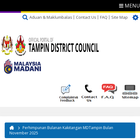
MENU
Aduan & Maklumbalas
Contact Us
FAQ
Site Map
Perhimpunan Bulanan Kakitangan MDTampin Bulan
You are here
November 2025