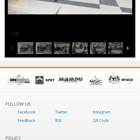
1
21
/
FOLLOW US
Facebook
Twitter
Instagram
Feedback
RSS
QR Code
POLICY