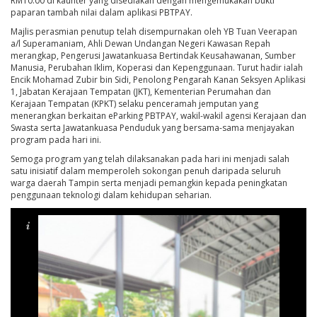
RM10.00 di kaunter yang disediakan dengan mengemukakan bukti
paparan tambah nilai dalam aplikasi PBTPAY.
Majlis perasmian penutup telah disempurnakan oleh YB Tuan Veerapan
a/l Superamaniam, Ahli Dewan Undangan Negeri Kawasan Repah
merangkap, Pengerusi Jawatankuasa Bertindak Keusahawanan, Sumber
Manusia, Perubahan Iklim, Koperasi dan Kepenggunaan. Turut hadir ialah
Encik Mohamad Zubir bin Sidi, Penolong Pengarah Kanan Seksyen Aplikasi
1, Jabatan Kerajaan Tempatan (JKT), Kementerian Perumahan dan
Kerajaan Tempatan (KPKT) selaku penceramah jemputan yang
menerangkan berkaitan eParking PBTPAY, wakil-wakil agensi Kerajaan dan
Swasta serta Jawatankuasa Penduduk yang bersama-sama menjayakan
program pada hari ini.
Semoga program yang telah dilaksanakan pada hari ini menjadi salah
satu inisiatif dalam memperoleh sokongan penuh daripada seluruh
warga daerah Tampin serta menjadi pemangkin kepada peningkatan
penggunaan teknologi dalam kehidupan seharian.