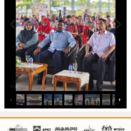
1
22
/