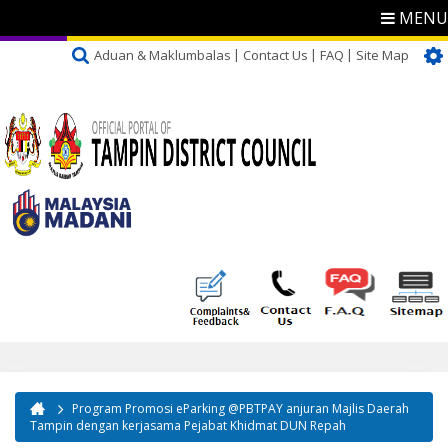
MENU
Aduan & Maklumbalas
Contact Us
FAQ
Site Map
Program Promosi eParking @PBTPAY anjuran Majlis Daerah
You are here
Tampin dengan kerjasama Pejabat Khidmat DUN Repah