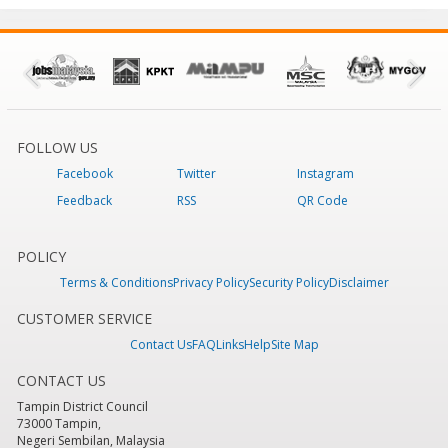
FOLLOW US
Facebook
Twitter
Instagram
Feedback
RSS
QR Code
POLICY
Terms & Conditions
Privacy Policy
Security Policy
Disclaimer
CUSTOMER SERVICE
Contact Us
FAQ
Links
Help
Site Map
CONTACT US
Tampin District Council
73000 Tampin,
Negeri Sembilan, Malaysia