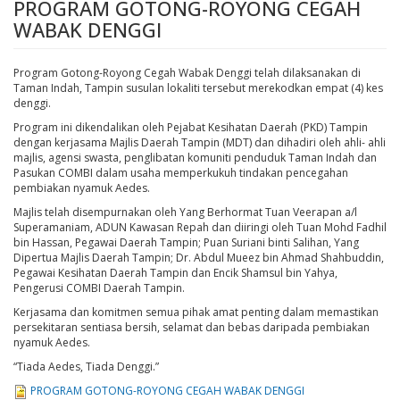
PROGRAM GOTONG-ROYONG CEGAH
WABAK DENGGI
Program Gotong-Royong Cegah Wabak Denggi telah dilaksanakan di
Taman Indah, Tampin susulan lokaliti tersebut merekodkan empat (4) kes
denggi.
Program ini dikendalikan oleh Pejabat Kesihatan Daerah (PKD) Tampin
dengan kerjasama Majlis Daerah Tampin (MDT) dan dihadiri oleh ahli- ahli
majlis, agensi swasta, penglibatan komuniti penduduk Taman Indah dan
Pasukan COMBI dalam usaha memperkukuh tindakan pencegahan
pembiakan nyamuk Aedes.
Majlis telah disempurnakan oleh Yang Berhormat Tuan Veerapan a/l
Superamaniam, ADUN Kawasan Repah dan diiringi oleh Tuan Mohd Fadhil
bin Hassan, Pegawai Daerah Tampin; Puan Suriani binti Salihan, Yang
Dipertua Majlis Daerah Tampin; Dr. Abdul Mueez bin Ahmad Shahbuddin,
Pegawai Kesihatan Daerah Tampin dan Encik Shamsul bin Yahya,
Pengerusi COMBI Daerah Tampin.
Kerjasama dan komitmen semua pihak amat penting dalam memastikan
persekitaran sentiasa bersih, selamat dan bebas daripada pembiakan
nyamuk Aedes.
“Tiada Aedes, Tiada Denggi.”
PROGRAM GOTONG-ROYONG CEGAH WABAK DENGGI