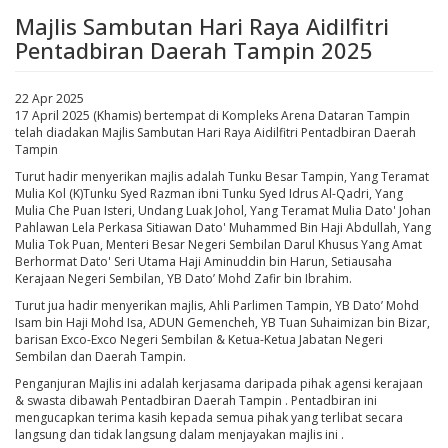
Majlis Sambutan Hari Raya Aidilfitri
Pentadbiran Daerah Tampin 2025
22 Apr 2025
17 April 2025 (Khamis) bertempat di Kompleks Arena Dataran Tampin
telah diadakan Majlis Sambutan Hari Raya Aidilfitri Pentadbiran Daerah
Tampin
Turut hadir menyerikan majlis adalah Tunku Besar Tampin, Yang Teramat
Mulia Kol (K)Tunku Syed Razman ibni Tunku Syed Idrus Al-Qadri, Yang
Mulia Che Puan Isteri, Undang Luak Johol, Yang Teramat Mulia Dato' Johan
Pahlawan Lela Perkasa Sitiawan Dato' Muhammed Bin Haji Abdullah, Yang
Mulia Tok Puan, Menteri Besar Negeri Sembilan Darul Khusus Yang Amat
Berhormat Dato' Seri Utama Haji Aminuddin bin Harun, Setiausaha
Kerajaan Negeri Sembilan, YB Dato’ Mohd Zafir bin Ibrahim.
Turut jua hadir menyerikan majlis, Ahli Parlimen Tampin, YB Dato’ Mohd
Isam bin Haji Mohd Isa, ADUN Gemencheh, YB Tuan Suhaimizan bin Bizar,
barisan Exco-Exco Negeri Sembilan & Ketua-Ketua Jabatan Negeri
Sembilan dan Daerah Tampin.
Penganjuran Majlis ini adalah kerjasama daripada pihak agensi kerajaan
& swasta dibawah Pentadbiran Daerah Tampin . Pentadbiran ini
mengucapkan terima kasih kepada semua pihak yang terlibat secara
langsung dan tidak langsung dalam menjayakan majlis ini .