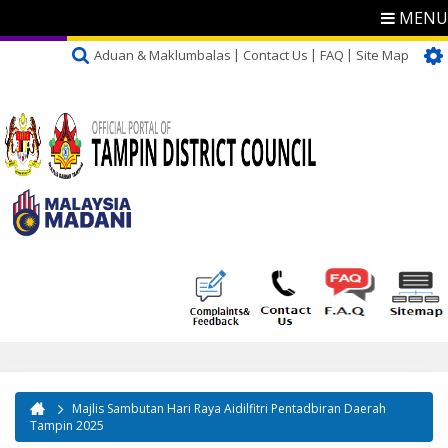
MENU
Aduan & Maklumbalas
Contact Us
FAQ
Site Map
Majlis Sambutan Hari Raya Aidilfitri Pentadbiran Daerah
You are here
Tampin 2025