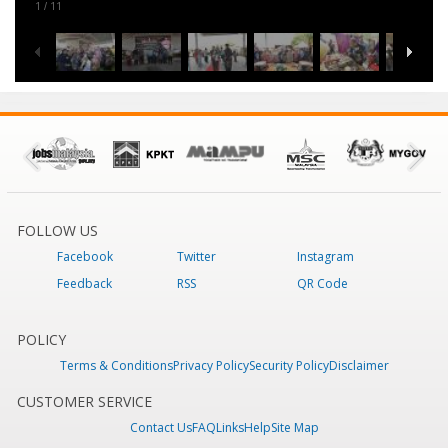
1
11
/
FOLLOW US
Facebook
Twitter
Instagram
Feedback
RSS
QR Code
POLICY
Terms & Conditions
Privacy Policy
Security Policy
Disclaimer
CUSTOMER SERVICE
Contact Us
FAQ
Links
Help
Site Map