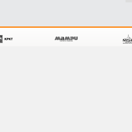
POLICY
CUSTOMER SERVICE
Terms & Conditions
Contact Us
Privacy Policy
FAQ
Security Policy
Links
Disclaimer
Help
Site Map
9 June 2026 - 12:05pm
Total Overall Visitor:
884,324
Copyright 2016 © T
 7.0 & above, Mozilla Firefox version 6.0 & above and Google Chrome 13.0 & abo