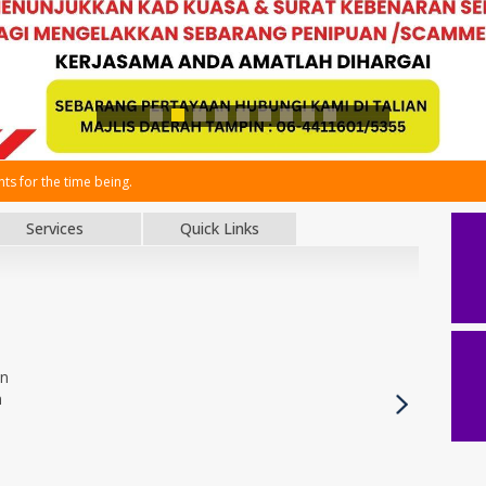
s for the time being.
Services
Quick Links
an
h