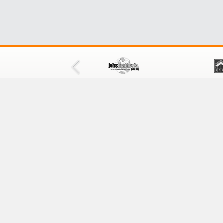
FOLLOW US
Facebook
Twitter
Instagram
Feedback
RSS
QR Code
Last Updated:
Tuesday, 
Best viewed using IE version