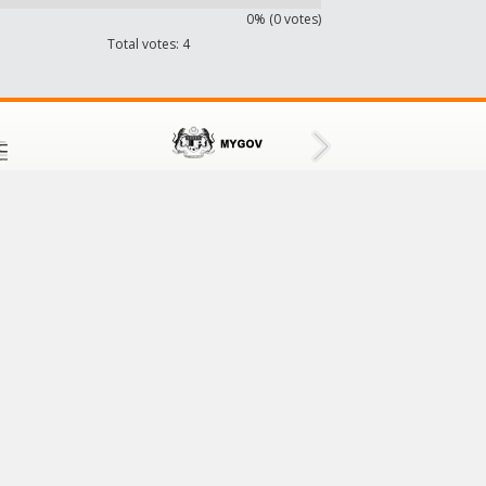
0% (0 votes)
Total votes: 4
CONTACT US
Tampin District Council
73000 Tampin,
Negeri Sembilan, Malaysia
Tel No: 064411601/064411609
Fax No: 064413001
Email:
mdt@mdtampin.gov.my
ampin District Council
ve with 1024 x 768 resolution