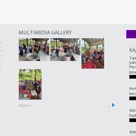
MULTIMEDIA GALLERY
KA
Tam
yan
Per
kes
Kem
ker
More »
…
Seb
fas
Sis