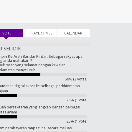
VOTE
(active tab)
PRAYER TIMES
CALENDAR
JI SELIDIK
pin Ke Arah Bandar Pintar. Sebagai rakyat apa
g anda mahukan ?
sekitaran yang selamat dengan kawalan
elamatan menyeluruh
50% (2 votes)
udahan digital akses ke pelbagai perkhidmatan
ajaan
25% (1 vote)
uah persekitaran yang lengkap dengan pelbagai
ilitas awam
25% (1 vote)
tem pembayaran tanpa tunai secara meluas