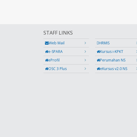
STAFF LINKS
Web Mail
HRMIS
e-SPARA
Kursus i-KPKT
eProfil
Perumahan NS
OSC 3 Plus
eKursus v2.0 NS