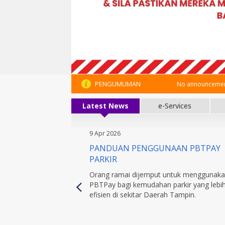
PENGUMUMAN
No announcement
Latest News
e-Services
9 Apr 2026
PANDUAN PENGGUNAAN PBTPAY
PARKIR
Orang ramai dijemput untuk menggunak
PBTPay bagi kemudahan parkir yang lebi
efisien di sekitar Daerah Tampin.