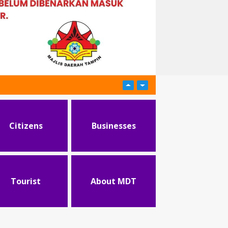
Citizens
Businesses
Tourist
About MDT