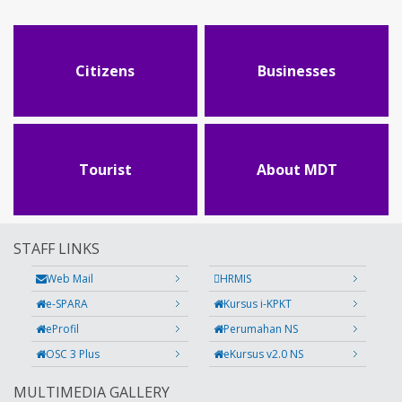
Citizens
Businesses
Tourist
About MDT
STAFF LINKS
Web Mail
HRMIS
e-SPARA
Kursus i-KPKT
eProfil
Perumahan NS
OSC 3 Plus
eKursus v2.0 NS
MULTIMEDIA GALLERY