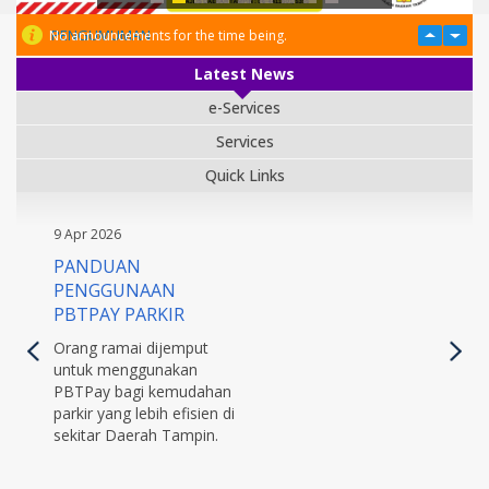
PENGUMUMAN
No announcements for the time being.
Latest News
e-Services
Services
Quick Links
9 Apr 2026
PANDUAN
PENGGUNAAN
PBTPAY PARKIR
Orang ramai dijemput
untuk menggunakan
PBTPay bagi kemudahan
parkir yang lebih efisien di
sekitar Daerah Tampin.